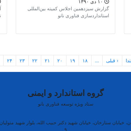
۱۰ دی ۱۳۹۰
گزارش سیزدهمین اجلاس کمیته بین‌المللی
آ
استانداردسازی فناوری نانو
ن
تدا
‹ قبلی
…
۱۸
۱۹
۲۰
۲۱
۲۲
۲۳
۲۴
گروه استاندارد و ایمنی
ستاد ویژه توسعه فناوری نانو
، خیابان ستارخان، خیابان شهید دکتر حبیب الله، بلوار شهید متولیان،
۹