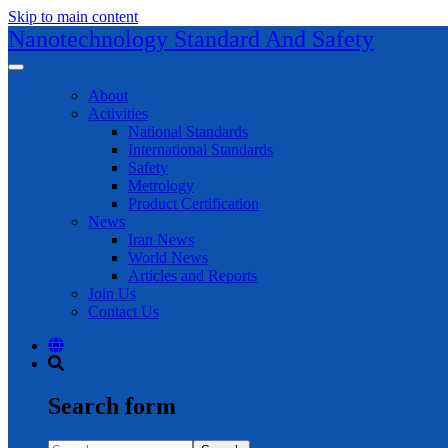
Skip to main content
Nanotechnology Standard And Safety
About
Activities
National Standards
International Standards
Safety
Metrology
Product Certification
News
Iran News
World News
Articles and Reports
Join Us
Contact Us
Search form