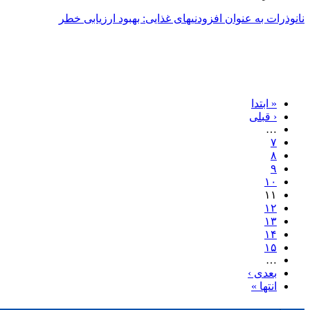
نانوذرات به عنوان افزودنیهای غذایی: بهبود ارزیابی خطر
« ابتدا
‹ قبلی
…
۷
۸
۹
۱۰
۱۱
۱۲
۱۳
۱۴
۱۵
…
بعدی ›
انتها »