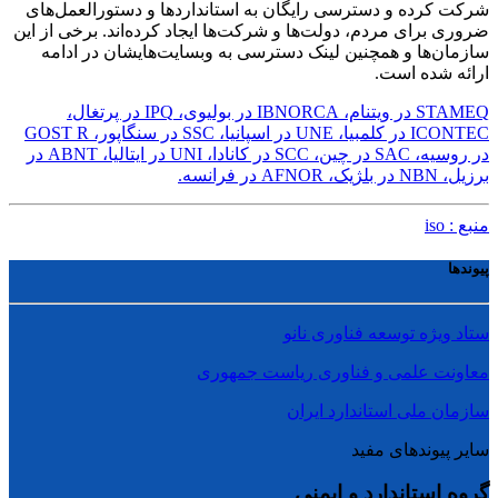
شرکت کرده و دسترسی رایگان به استانداردها و دستورالعمل‌های
ضروری برای مردم، دولت‌ها و شرکت‌ها ایجاد کرده‌اند. برخی از این
سازمان‌ها و همچنین لینک دسترسی به وبسایت‌هایشان در ادامه
ارائه شده است.
STAMEQ در ویتنام،
IBNORCA در بولیوی،
IPQ در پرتغال،
ICONTEC در کلمبیا،
UNE در اسپانیا،
SSC در سنگاپور،
GOST R
در روسیه،
SAC در چین،
SCC در کانادا،
UNI در ایتالیا،
ABNT در
برزیل،
NBN در بلژیک،
AFNOR در فرانسه.
منبع : iso
پیوندها
ستاد ویژه توسعه فناوری نانو
معاونت علمی و فناوری ریاست جمهوری
سازمان ملی استاندارد ایران
سایر پیوندهای مفید
گروه استاندارد و ایمنی