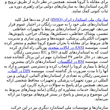
برای مقابله با کرونا هستند. همچنین در نظر دارند از طریق ترویج و
کاربرد استانداردها، به سازمان‌های دولتی برای راهبری دوره بی
ثبات کنونی کمک نمایند.
سازمان ملی استاندارد ایران (INSO)
که از مدت‌ها قبل کلیه
استانداردهای ملی خود را به صورت رایگان در اختیار عموم قرار
می‌دهد، فهرستی از استانداردهای مرتبط با تجهیزات حفاظتی
تنفسی، پوشاک حفاظتی، دستکش‌ها، پوشاک جراحی، پایپوش‌ها،
تجهیزات الکتریکی پزشکی، شوینده‌ها و سترون سازی و مدیریت
های مربوط برای مقابله با بحران شیوع کرونا تنظیم و منتشر کرده
است. موسسه
ANSI در ایالات متحده،
پورتالی راه اندازی کرده
است که به استانداردهای کلیدی ISO و IEC دسترسی رایگان
می‌دهد. در حال حاضر ۳۷ استاندارد مهم در این پرتال گنجانده شده
است. موسسه
BSI در انگلستان
، استانداردهای دارای بیشترین
ارتباط با بیماری کرونا را انتخاب کرده و دسترسی عمومی و آزاد به
آنها را تا مدت ضرورت باز گذاشته است. موسسه
DIN در آلمان،
دسترسی رایگان به تعدادی از استانداردهای آلمانی، اروپایی و بین
المللی در مورد تجهیزات پزشکی و تجهیزات محافظ شخصی ارائه
می‌دهد. همچنین برای پاسخ به سؤالات درباره کاربرد این
استانداردها، خدمات مشاوره ای رایگان (مانند وبینارهای مربوط به
این موضوع و پرسش و پاسخ در بستر فروم‌های موجود) نیز ارائه
می‌نماید.
سازمان‌ها و موسسات ملی استاندارد دیگری نیز در این حرکت