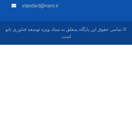
standard@nano.ir
می حقوق این پایگاه متعلق به ستاد ویژه توسعه فناوری نانو
است