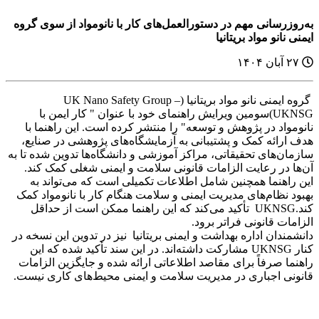
به‌روزرسانی مهم در دستورالعمل‌های کار با نانومواد از سوی گروه
ایمنی نانو مواد بریتانیا
۲۷ آبان ۱۴۰۴
گروه ایمنی نانو مواد بریتانیا (UK Nano Safety Group –
UKNSG)سومین ویرایش راهنمای خود با عنوان " کار ایمن با
نانومواد در پژوهش و توسعه" را منتشر کرده است. این راهنما با
هدف ارائه کمک و پشتیبانی به آزمایشگاه‌های پژوهشی در صنایع،
سازمان‌های تحقیقاتی، مراکز آموزشی و دانشگاه‌ها تدوین شده تا به
آن‌ها در رعایت الزامات قانونی سلامت و ایمنی شغلی کمک کند.
این راهنما همچنین شامل اطلاعات تکمیلی است که می‌تواند به
بهبود نظام‌های مدیریت ایمنی و سلامت هنگام کار با نانومواد کمک
کند.UKNSG تأکید می‌کند که این راهنما ممکن است از حداقل
الزامات قانونی فراتر برود.
دانشمندان اداره بهداشت و ایمنی بریتانیا نیز در تدوین این نسخه در
کنار UKNSG مشارکت داشته‌اند. در این سند تأکید شده که این
راهنما صرفاً برای مقاصد اطلاعاتی ارائه شده و جایگزین الزامات
قانونی اجباری در مدیریت سلامت و ایمنی محیط‌های کاری نیست.