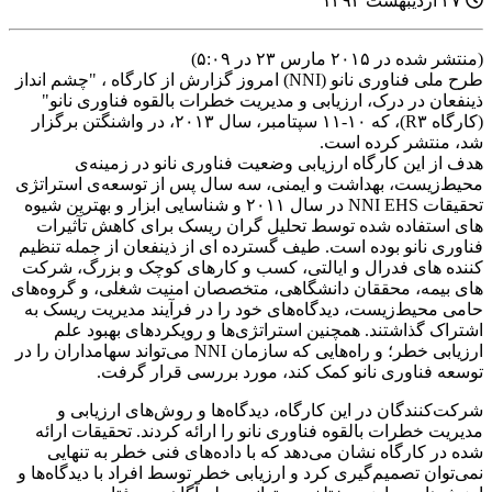
۲۷ اردیبهشت ۱۳۹۴
(منتشر شده در ۲۰۱۵ مارس ۲۳ در ۵:۰۹)
طرح ملی فناوری نانو (NNI) امروز گزارش از کارگاه ، "چشم انداز
ذینفعان در درک، ارزیابی و مدیریت خطرات بالقوه فناوری نانو"
(کارگاه R۳)، که ۱۰-۱۱ سپتامبر، سال ۲۰۱۳، در واشنگتن برگزار
شد، منتشر کرده است.
هدف از این کارگاه ارزیابی وضعیت فناوری نانو در زمینه‌ی
محیط‌زیست، بهداشت و ایمنی، سه سال پس از توسعه‌ی استراتژی
تحقیقات NNI EHS در سال ۲۰۱۱ و شناسایی ابزار و بهترین شیوه
های استفاده شده توسط تحلیل گران ریسک برای کاهش تآثیرات
فناوری نانو بوده است. طیف گسترده ای از ذینفعان از جمله تنظیم
کننده های فدرال و ایالتی، کسب و کارهای کوچک و بزرگ، شرکت
های بیمه، محققان دانشگاهی، متخصصان امنیت شغلی، و گروه‌های
حامی محیط‌زیست، دیدگاه‌های خود را در فرآیند مدیریت ریسک به
اشتراک گذاشتند. همچنین استراتژی‌ها و رویکردهای بهبود علم
ارزیابی خطر؛ و راه‌هایی که سازمان NNI می‌تواند سهامداران را در
توسعه فناوری نانو کمک کند، مورد بررسی قرار گرفت.
شرکت‌کنندگان در این کارگاه، دیدگاه‌ها و روش‌های ارزیابی و
مدیریت خطرات بالقوه فناوری نانو را ارائه کردند. تحقیقات ارائه
شده در کارگاه نشان می‌دهد که با داده‌های فنی خطر به تنهایی
نمی‌توان تصمیم‌گیری کرد و ارزیابی خطر توسط افراد با دیدگاه‌ها و