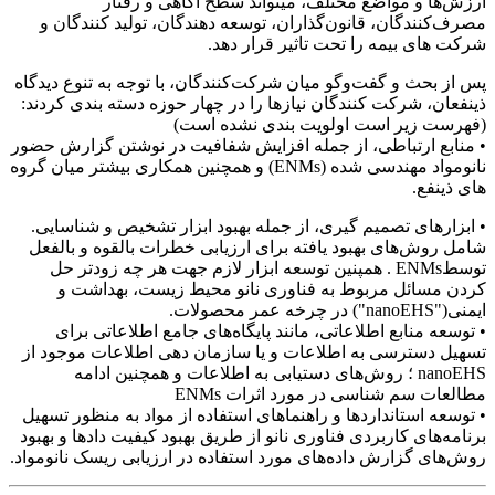
ارزش‌ها‌‌ و مواضع مختلف، میتواند سطح آگاهی و رفتار
مصرف‌کنندگان، قانون‌گذاران، توسعه دهندگان، تولید کنندگان و
شرکت های بیمه را تحت تاثیر قرار دهد.
پس از بحث و گفت‌و‌گو میان شرکت‌کنندگان، با توجه به تنوع دیدگاه
ذینفعان، شرکت کنندگان نیازها را در چهار حوزه دسته بندی کردند:
(فهرست زیر است اولویت بندی نشده است)
• منابع ارتباطی، از جمله افزایش شفافیت در نوشتن گزارش حضور
نانومواد مهندسی شده (ENMs) و همچنین همکاری بیشتر میان گروه
های ذینفع.‌
• ابزارهای تصمیم گیری، از جمله بهبود ابزار تشخیص و شناسایی.
شامل روش‌های بهبود یافته برای ارزیابی خطرات بالقوه و بالفعل
توسطENMs . همپنین توسعه ابزار لازم جهت هر چه زودتر حل
کردن مسائل مربوط به فناوری نانو محیط زیست، بهداشت و
ایمنی("nanoEHS") در چرخه عمر محصولات.
• توسعه منابع اطلاعاتی، مانند پایگاه‌های جامع اطلاعاتی برای
تسهیل دسترسی به اطلاعات و یا سازمان دهی اطلاعات موجود از
nanoEHS ؛ روش‌های دستیابی به اطلاعات و همچنین ادامه
مطالعات سم شناسی در مورد اثرات ENMs
• توسعه استانداردها و راهنماهای استفاده از مواد به منظور تسهیل
برنامه‌های کاربردی فناوری نانو از طریق بهبود کیفیت داد‌ها و بهبود
روش‌های گزارش داده‌های مورد استفاده در ارزیابی ریسک نانومواد.