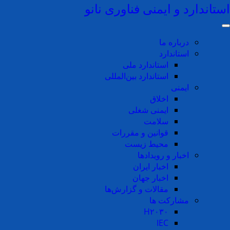
استاندارد و ایمنی فناوری نانو
رفتن به محتوای اصلی
مطالب مرتبط
درباره ما
استاندارد
استاندارد ملی
استاندارد بین‌المللی
ایمنی
۱۱ مرداد ۱۴۰۵
اخلاق
ایمنی شغلی
نشست انتقال تجربه استانداردسازی در حوزه‌های نوظهور در دانشکده طب ایرانی دانشگاه علوم
سلامت
پزشکی تهران برگزار شد
قوانین و مقررات
محیط زیست
اخبار و رویدادها
اخبار ایران
۵ مرداد ۱۴۰۵
اخبار جهان
مقالات و گزارش‌ها
مشارکت ها
همکاری‌های استانی؛ گامی برای توسعه ظرفیت‌های استانداردسازی فناوری نانو
H۲۰۳۰
IEC