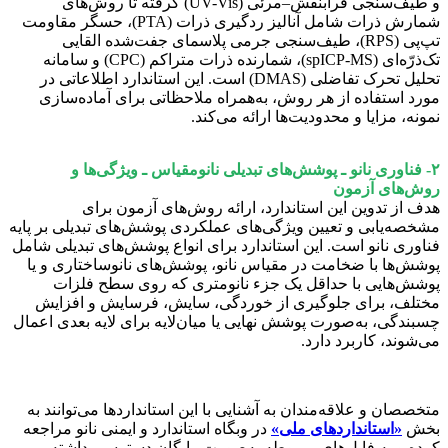
و طیف‌سنجی فرابنفش–مرئی (UV-Vis) گرفته تا روش‌های
شمارش ذرات شامل آنالیز ردگیری ذرات (PTA)، حسگر مقاومت
تپ‌پی (RPS)، طیف‌سنجی جرمی پلاسمای جفت‌شده القایی
تک‌ذرّه‌ای (spICP-MS)، شمارنده ذرات متراکم (CPC) و سامانه
تحلیل تحرک تفاضلی (DMAS) است. این استاندارد اطلاعاتی در
مورد استفاده از هر روش، به‌همراه ملاحظاتی برای آماده‌سازی
نمونه، مزایا و محدودیت‌ها ارائه می‌کند.
۲- فناوری نانو ـ پوشش‌های تبدیلی نانومقیاس ـ ویژگی‌ها و
روش‌های آزمون
هدف از تدوین این استاندارد، ارائه روش‌های آزمون برای
مشخصه‌یابی و تعیین ویژگی‌های عملکردی پوشش‌های تبدیلی بر پایه
فناوری نانو است. این استاندارد برای انواع پوشش‌های تبدیلی شامل
پوشش‌ها با ضخامت در مقیاس نانو، پوشش‌های نانوساختاری و یا
پوشش‌هایی با حداقل یک جزء نانومتری که روی سطح فلزات
مختلف، برای جلوگیری از خوردگی، سایش، فرسایش و افزایش
چسبندگی، به‌صورت پوشش نهایی یا میان‌لایه برای لایه بعدی اعمال
می‌شوند، کاربرد دارد.
متخصصان و علاقه‌مندان به آشنایی با این استانداردها می‌توانند به
بخش
«استانداردهای ملی»
در وبگاه استاندارد و ایمنی نانو مراجعه
کرده و به فایل‌های مربوطه به‌صورت رایگان دسترسی داشته