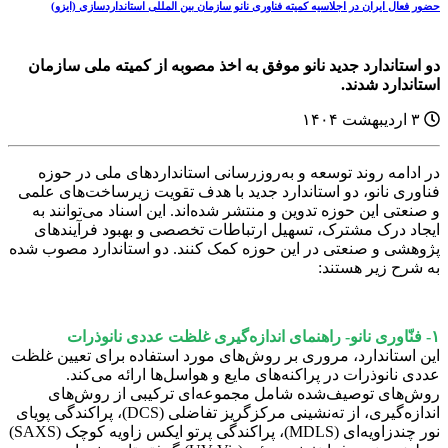
حضور فعال ایران در اجلاسیه کمیته فناوری نانو سازمان بین المللی استانداردسازی (ایزو)
دو استاندارد جدید نانو موفق به اخذ مصوبه از کمیته ملی سازمان
استاندارد شدند.
۳ اردیبهشت ۱۴۰۴
در ادامه روند توسعه و به‌روزرسانی استانداردهای ملی در حوزه
فناوری نانو، دو استاندارد جدید با هدف تقویت زیرساخت‌های علمی
و صنعتی این حوزه تدوین و منتشر شده‌اند. این اسناد می‌توانند به
ایجاد درک مشترک، تسهیل ارتباطات تخصصی و بهبود فرآیندهای
پژوهشی و صنعتی در این حوزه کمک کنند. دو استاندارد مصوب شده
به شرح زیر هستند:
۱- فنّاوری نانو- راهنمای اندازه‌گیری غلظت عددی نانوذرات
این استاندارد، مروری بر روش‌های مورد استفاده برای تعیین غلظت
عددی نانوذرات در پراکنه‌های مایع و هواسل‌ها ارائه می‌کند.
روش‌های توصیف‌شده شامل مجموعه‌ای ترکیبی از روش‌های
اندازه‌گیری، از ته‌نشینی مرکزگریز تفاضلی (DCS)، پراکندگی پویای
نور چندزاویه‌ای (MDLS)، پراکندگی پرتو ایکس زاویه کوچک (SAXS)