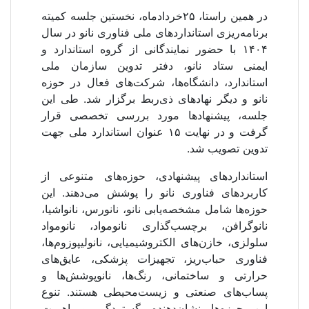
در همین راستا، ۲۵خردادماه، نخستین جلسه کمیته
برنامه‌ریزی استانداردهای ملی فناوری نانو در سال
۱۴۰۴ با حضور نمایندگانی از گروه استاندارد و
ایمنی ستاد نانو، دفتر تدوین سازمان ملی
استاندارد، دانشگاه‌ها، شرکت‌های فعال در حوزه
نانو و دیگر نهادهای ذی‌ربط برگزار شد. طی این
جلسه، پیشنهادها مورد بررسی تخصصی قرار
گرفت و در نهایت ۱۵ عنوان استاندارد ملی جهت
تدوین تصویب شد.
استانداردهای پیشنهادی، حوزه‌های متنوعی از
کاربردهای فناوری نانو را پوشش می‌دهند. این
حوزه‌ها شامل مشخصه‌یابی نانو، نانورس، نانواشیا،
نانوگرافن، برچسب‌گذاری نانومواد، نانومواد
سلولزی، خازن‌های الکتروشیمیایی، نانولیپوزوم‌ها،
فناوری حباب‌ریز، تجهیزات پزشکی، عایق‌های
حرارتی و ساختمانی، رنگ‌ها، نانوپوشش‌ها و
پساب‌های صنعتی و زیست‌محیطی هستند. تنوع
این حوزه‌ها نشان‌دهنده گستردگی و اهمیت