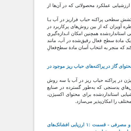
زشیابی عملکرد محصولاتی که در آن‌ها از
شش سطحی پراکنه حباب فراریز در آب بـا
ره آویزان که از بین روش‌های پرکاربرد در
 استانداردشده همچنین امکان انـدازه‌گیري
ک مادة سطح فعال رقیق‌شده در آب، مانند
کند که منجر به انتخاب آسان مادة سطح‌فعالِ
محتوای گاز در پراکنه‌های حباب ریز موجود در
یژن در پراکنه حباب ریز در آب با سه روش
‌هاي یدسنجی که به‌طور گسترده در صنایع
یابی استانداردشده برای محتوای اکسیژن،
ختلف را امکان‌پذیر می‌سازد.
۳. فنّاوری نانو- حباب ریز - کاربردهای افزاره صنعتی و مصرفی - قسمت :۱ ارزیابی افشانک‌های