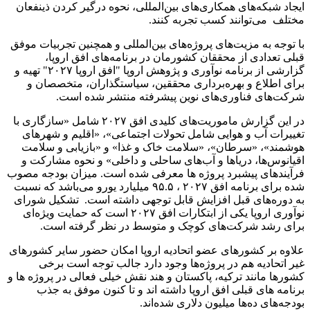
ایجاد شبکه‌های همکاری‌های بین‌المللی، نحوه درگیر کردن ذینفعان
مختلف می‌توانند کسب تجربه کنند.
با توجه به مزیت‌های پروژه‌های بین‌المللی و همچنین تجربیات موفق
قبلی تعدادی از محققان کشورمان در برنامه‌های افق اروپا،
گزارشی از برنامه نوآوری و پژوهش اروپا "افق اروپا ۲۰۲۷" تهیه و
برای اطلاع و بهره‌برداری محققین، سیاستگذاران، متخصصان و
شرکت‌های فناوری‌های نوین پیشرفته منتشر شده است.
در این گزارش ماموریت‌های کلیدی افق ۲۰۲۷ شامل «سازگاری با
تغییرات آب ‌و‌ هوایی شامل تحولات اجتماعی»، «اقلیم و شهرهای
هوشمند»، «سرطان»، «سلامت خاک و غذا» و «بازیابی و سلامت
اقیانوس‌ها، دریاها و آب‌های ساحلی و داخلی» و نحوه مشارکت و
فرآیندهای پیشبرد پروژه ها معرفی شده است. میزان بودجه مصوب
شده برای برنامه افق ۲۰۲۷ ، ۹۵.۵ میلیارد یورو می‌باشد که نسبت
به دوره‌های قبل افزایش قابل توجهی داشته است. تشکیل شورای
نوآوری اروپا یکی از ابتکارات افق ۲۰۲۷ است که حمایت ویژه‌ای
برای رشد شرکت‌های کوچک و متوسط در نظر گرفته است.
علاوه بر کشورهای عضو اتحادیه اروپا امکان حضور سایر کشورهای
غیر اتحادیه هم در پروژه‌ها وجود دارد جالب توجه است برخی
کشورها مانند ترکیه، پاکستان و هند نقش خیلی فعالی در پروژه ها و
برنامه های قبلی افق اروپا داشته اند و تا کنون موفق به جذب
بودجه‌های ده‌ها میلیون دلاری شده‌اند.