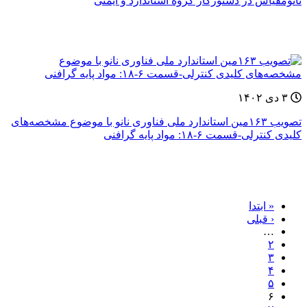
نانومقیاس در دستورکار گروه استاندارد و ایمنی
۳ دی ۱۴۰۲
تصویب ۱۶۳مین استاندارد ملی فناوری نانو با موضوع مشخصه‌های
کلیدی کنترلی-قسمت ۶-۱۸: مواد پایه گرافنی
« ابتدا
‹ قبلی
…
۲
۳
۴
۵
۶